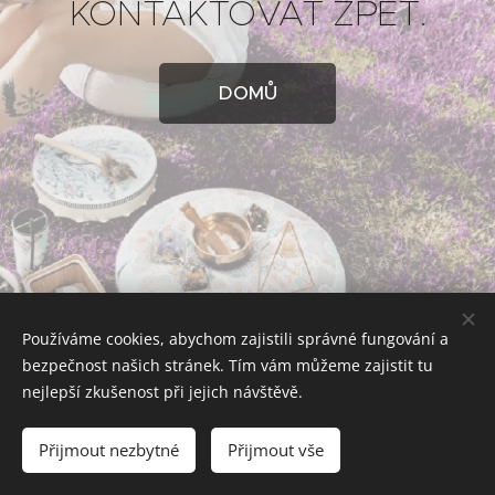
KONTAKTOVAT ZPĚT.
DOMŮ
Používáme cookies, abychom zajistili správné fungování a
bezpečnost našich stránek. Tím vám můžeme zajistit tu
nejlepší zkušenost při jejich návštěvě.
GASČAROVArt/Zuzana Gasčarova/
České Budějovice/Czech republic
Přijmout nezbytné
Přijmout vše
Cookies
+420734478789/info@gascarovart.cz