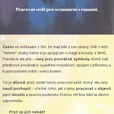
Pracovní sešit pro seznámení s runami.
Často
se setkávám s tím, že mají lidé z run obavy. Vidí v nich
"temné" znaky nebo si je spojují jen s magií a kouzly z filmů.
Pravda je ale jiná –
runy jsou posvátné symboly
, které naši
předkové používali k vyjádření moudrosti, spojení s přírodou a
k porozumění sobě i světu kolem. 🌌
To je
důvod
, proč vznikl tento pracovní sešit, který vás runy
naučí pochopit
- včetně toho, jak s nimy
pracovat
a
objevit
jejich
kouzlo
a pravou podstatu, kterou většina lidstva dávno
zapomněla.
💫
Proč se jich nebát?