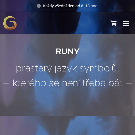
Každý všední den od 8 -13 hod.
RUNY
prastarý jazyk symbolů,
kterého se není třeba bát
✨🌿