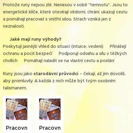
Protože runy nejsou zlé. Nenesou v sobě "temnotu". Jsou to
energetické klíče, které otevírají vědomí, chrání, ukazují cestu
a pomáhají pracovat s vnitřní silou. Strach vzniká jen z
neznalosti.
🌟
Jaké mají runy výhody?🔮
Poskytují jasnější vhled do situací (intuice, vedení)🌱 Přinášejí
ochranu a pocit bezpečí🔥 Podporují odvahu a sílu v těžkých
chvílích💎 Pomáhají naladit se na vlastní cestu a poslání
Runy jsou jako
starodávní průvodci
– čekají, až jim dovolíš,
aby promluvily. A každá z nich může být tvým osobním
talismanem. 🪄
Pracovní
Pracovní