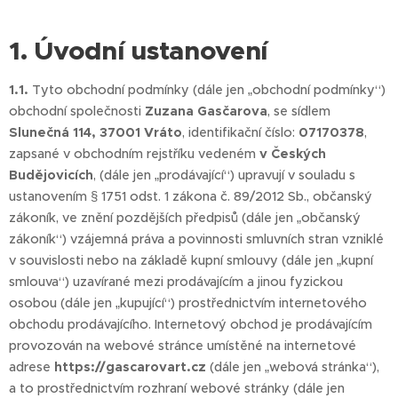
1. Úvodní ustanovení
1.1.
Tyto obchodní podmínky (dále jen „obchodní podmínky“)
obchodní společnosti
Zuzana Gasčarova
, se sídlem
Slunečná 114, 37001 Vráto
, identifikační číslo:
07170378
,
zapsané v obchodním rejstříku vedeném
v Českých
Budějovicích
, (dále jen „prodávající“) upravují v souladu s
ustanovením § 1751 odst. 1 zákona č. 89/2012 Sb., občanský
zákoník, ve znění pozdějších předpisů (dále jen „občanský
zákoník“) vzájemná práva a povinnosti smluvních stran vzniklé
v souvislosti nebo na základě kupní smlouvy (dále jen „kupní
smlouva“) uzavírané mezi prodávajícím a jinou fyzickou
osobou (dále jen „kupující“) prostřednictvím internetového
obchodu prodávajícího. Internetový obchod je prodávajícím
provozován na webové stránce umístěné na internetové
adrese
https://gascarovart.cz
(dále jen „webová stránka“),
a to prostřednictvím rozhraní webové stránky (dále jen