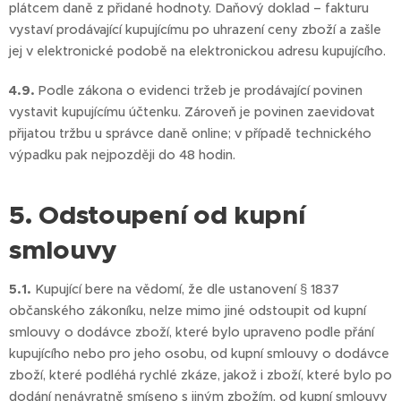
plátcem daně z přidané hodnoty. Daňový doklad – fakturu
vystaví prodávající kupujícímu po uhrazení ceny zboží a zašle
jej v elektronické podobě na elektronickou adresu kupujícího.
4.9.
Podle zákona o evidenci tržeb je prodávající povinen
vystavit kupujícímu účtenku. Zároveň je povinen zaevidovat
přijatou tržbu u správce daně online; v případě technického
výpadku pak nejpozději do 48 hodin.
5. Odstoupení od kupní
smlouvy
5.1.
Kupující bere na vědomí, že dle ustanovení § 1837
občanského zákoníku, nelze mimo jiné odstoupit od kupní
smlouvy o dodávce zboží, které bylo upraveno podle přání
kupujícího nebo pro jeho osobu, od kupní smlouvy o dodávce
zboží, které podléhá rychlé zkáze, jakož i zboží, které bylo po
dodání nenávratně smíseno s jiným zbožím, od kupní smlouvy