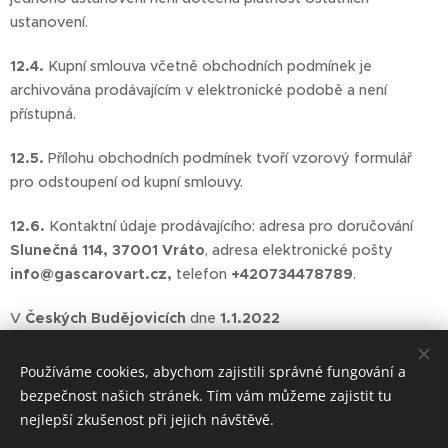
ustanovení.
12.4.
Kupní smlouva včetně obchodních podmínek je
archivována prodávajícím v elektronické podobě a není
přístupná.
12.5.
Přílohu obchodních podmínek tvoří vzorový formulář
pro odstoupení od kupní smlouvy.
12.6.
Kontaktní údaje prodávajícího: adresa pro doručování
Slunečná 114, 37001 Vráto
, adresa elektronické pošty
info@gascarovart.cz,
telefon
+420734478789
.
V
Českých Budějovicích
dne
1.1.2022
Používáme cookies, abychom zajistili správné fungování a
bezpečnost našich stránek. Tím vám můžeme zajistit tu
nejlepší zkušenost při jejich návštěvě.
GASČAROVArt/Zuzana Gasčarova/