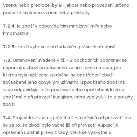
vzorku nebo předloze, byla-li jakost nebo provedení určeno
podle smluveného vzorku nebo předlohy,
7.2.4.
je zboží v odpovídajícím množství, míře nebo
hmotnosti a
7.2.5.
zboží vyhovuje požadavkům právních předpisů.
7.3.
Ustanovení uvedená v čl. 7.2 obchodních podmínek se
nepoužijí u zboží prodávaného za nižší cenu na vadu, pro
kterou byla nižší cena ujednána, na opotřebení zboží
způsobené jeho obvyklým užíváním, u použitého zboží na
vadu odpovídající míře používání nebo opotřebení, kterou
zboží mělo při převzetí kupujícím, nebo vyplývá-li to z povahy
zboží.
7.4.
Projeví-li se vada v průběhu šesti měsíců od převzetí, má
se za to, že zboží bylo vadné již při převzetí. Kupující je
oprávněn uplatnit právo z vady, která se vyskytne u