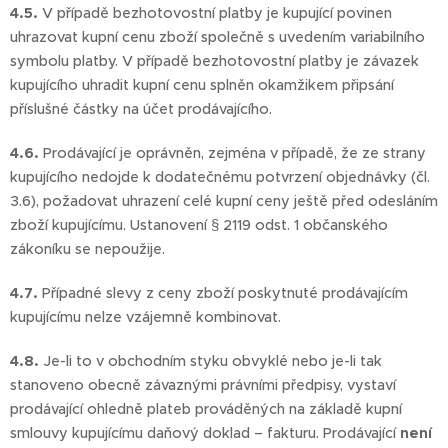
4.5.
V případě bezhotovostní platby je kupující povinen
uhrazovat kupní cenu zboží společně s uvedením variabilního
symbolu platby. V případě bezhotovostní platby je závazek
kupujícího uhradit kupní cenu splněn okamžikem připsání
příslušné částky na účet prodávajícího.
4.6.
Prodávající je oprávněn, zejména v případě, že ze strany
kupujícího nedojde k dodatečnému potvrzení objednávky (čl.
3.6), požadovat uhrazení celé kupní ceny ještě před odesláním
zboží kupujícímu. Ustanovení § 2119 odst. 1 občanského
zákoníku se nepoužije.
4.7.
Případné slevy z ceny zboží poskytnuté prodávajícím
kupujícímu nelze vzájemně kombinovat.
4.8.
Je-li to v obchodním styku obvyklé nebo je-li tak
stanoveno obecně závaznými právními předpisy, vystaví
prodávající ohledně plateb prováděných na základě kupní
smlouvy kupujícímu daňový doklad – fakturu. Prodávající
není