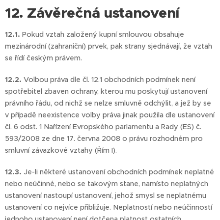
12. Závěrečná ustanovení
12.1.
Pokud vztah založený kupní smlouvou obsahuje
mezinárodní (zahraniční) prvek, pak strany sjednávají, že vztah
se řídí českým právem.
12.2.
Volbou práva dle čl. 12.1 obchodních podmínek není
spotřebitel zbaven ochrany, kterou mu poskytují ustanovení
právního řádu, od nichž se nelze smluvně odchýlit, a jež by se
v případě neexistence volby práva jinak použila dle ustanovení
čl. 6 odst. 1 Nařízení Evropského parlamentu a Rady (ES) č.
593/2008 ze dne 17. června 2008 o právu rozhodném pro
smluvní závazkové vztahy (Řím I).
12.3.
Je-li některé ustanovení obchodních podmínek neplatné
nebo neúčinné, nebo se takovým stane, namísto neplatných
ustanovení nastoupí ustanovení, jehož smysl se neplatnému
ustanovení co nejvíce přibližuje. Neplatností nebo neúčinností
jednoho ustanovení není dotčena platnost ostatních