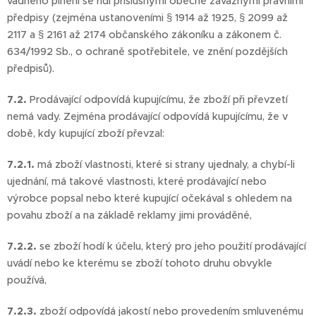
vadného plnění se řídí příslušnými obecně závaznými právními
předpisy (zejména ustanoveními § 1914 až 1925, § 2099 až
2117 a § 2161 až 2174 občanského zákoníku a zákonem č.
634/1992 Sb., o ochraně spotřebitele, ve znění pozdějších
předpisů).
7.2.
Prodávající odpovídá kupujícímu, že zboží při převzetí
nemá vady. Zejména prodávající odpovídá kupujícímu, že v
době, kdy kupující zboží převzal:
7.2.1.
má zboží vlastnosti, které si strany ujednaly, a chybí-li
ujednání, má takové vlastnosti, které prodávající nebo
výrobce popsal nebo které kupující očekával s ohledem na
povahu zboží a na základě reklamy jimi prováděné,
7.2.2.
se zboží hodí k účelu, který pro jeho použití prodávající
uvádí nebo ke kterému se zboží tohoto druhu obvykle
používá,
7.2.3.
zboží odpovídá jakostí nebo provedením smluvenému