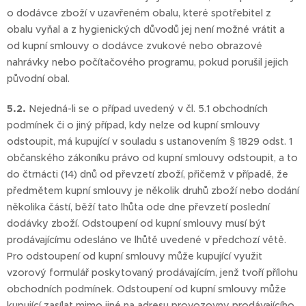
o dodávce zboží v uzavřeném obalu, které spotřebitel z
obalu vyňal a z hygienických důvodů jej není možné vrátit a
od kupní smlouvy o dodávce zvukové nebo obrazové
nahrávky nebo počítačového programu, pokud porušil jejich
původní obal.
5.2.
Nejedná-li se o případ uvedený v čl. 5.1 obchodních
podmínek či o jiný případ, kdy nelze od kupní smlouvy
odstoupit, má kupující v souladu s ustanovením § 1829 odst. 1
občanského zákoníku právo od kupní smlouvy odstoupit, a to
do čtrnácti (14) dnů od převzetí zboží, přičemž v případě, že
předmětem kupní smlouvy je několik druhů zboží nebo dodání
několika částí, běží tato lhůta ode dne převzetí poslední
dodávky zboží. Odstoupení od kupní smlouvy musí být
prodávajícímu odesláno ve lhůtě uvedené v předchozí větě.
Pro odstoupení od kupní smlouvy může kupující využit
vzorový formulář poskytovaný prodávajícím, jenž tvoří přílohu
obchodních podmínek. Odstoupení od kupní smlouvy může
kupující zasílat mimo jiné na adresu provozovny prodávajícího