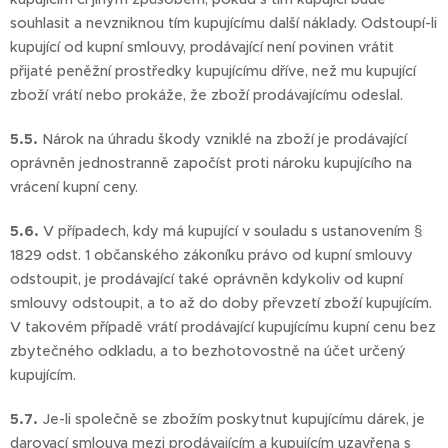
souhlasit a nevzniknou tím kupujícímu další náklady. Odstoupí-li
kupující od kupní smlouvy, prodávající není povinen vrátit
přijaté peněžní prostředky kupujícímu dříve, než mu kupující
zboží vrátí nebo prokáže, že zboží prodávajícímu odeslal.
5.5.
Nárok na úhradu škody vzniklé na zboží je prodávající
oprávněn jednostranně započíst proti nároku kupujícího na
vrácení kupní ceny.
5.6.
V případech, kdy má kupující v souladu s ustanovením §
1829 odst. 1 občanského zákoníku právo od kupní smlouvy
odstoupit, je prodávající také oprávněn kdykoliv od kupní
smlouvy odstoupit, a to až do doby převzetí zboží kupujícím.
V takovém případě vrátí prodávající kupujícímu kupní cenu bez
zbytečného odkladu, a to bezhotovostně na účet určený
kupujícím.
5.7.
Je-li společně se zbožím poskytnut kupujícímu dárek, je
darovací smlouva mezi prodávajícím a kupujícím uzavřena s