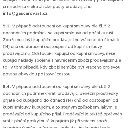
či na adresu elektronické pošty prodávajícího
info@gascarovart.cz
.
5.3.
V případě odstoupení od kupní smlouvy dle čl. 5.2
obchodních podmínek se kupní smlouva od počátku ruší.
Zboží musí být kupujícím prodávajícímu vráceno do čtrnácti
(14) dnů od doručení odstoupení od kupní smlouvy
prodávajícímu. Odstoupí-li kupující od kupní smlouvy, nese
kupující náklady spojené s navrácením zboží prodávajícímu, a
to i v tom případě, kdy zboží nemůže být vráceno pro svou
povahu obvyklou poštovní cestou.
5.4.
V případě odstoupení od kupní smlouvy dle čl. 5.2
obchodních podmínek vrátí prodávající peněžní prostředky
přijaté od kupujícího do čtrnácti (14) dnů od odstoupení od
kupní smlouvy kupujícím, a to stejným způsobem, jakým je
prodávající od kupujícího přijal. Prodávající je taktéž oprávněn
vrátit plnění poskytnuté kupujícím již při vrácení zboží
kupujícím či jiným způsobem, pokud s tím kupující bude