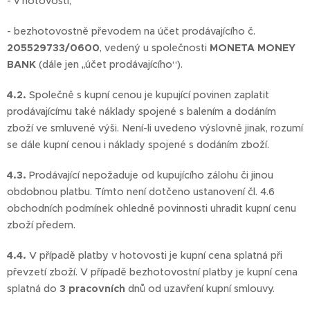
- v hotovosti;
- bezhotovostně převodem na účet prodávajícího č.
205529733/0600
, vedený u společnosti
MONETA MONEY
BANK
(dále jen „účet prodávajícího“).
4.2.
Společně s kupní cenou je kupující povinen zaplatit
prodávajícímu také náklady spojené s balením a dodáním
zboží ve smluvené výši. Není-li uvedeno výslovně jinak, rozumí
se dále kupní cenou i náklady spojené s dodáním zboží.
4.3.
Prodávající nepožaduje od kupujícího zálohu či jinou
obdobnou platbu. Tímto není dotčeno ustanovení čl. 4.6
obchodních podmínek ohledně povinnosti uhradit kupní cenu
zboží předem.
4.4.
V případě platby v hotovosti je kupní cena splatná při
převzetí zboží. V případě bezhotovostní platby je kupní cena
splatná do
3 pracovních
dnů od uzavření kupní smlouvy.